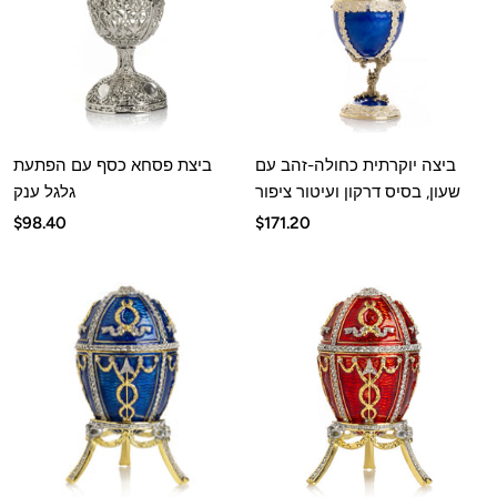
ביצה יוקרתית כחולה-זהב עם
ביצת פסחא כסף עם הפתעת
שעון, בסיס דרקון ועיטור ציפור
גלגל ענק
מחיר
מחיר
$98.40
$171.20
מבצע
מבצע