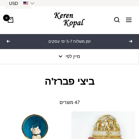
לג
USD
תוכן
Keren
0
ניווט
Kopal
זמן משלוח 5-7 ימי עסקים
הקודם
הבא
מיין לפי
ביצי פברז'ה
47 מוצרים